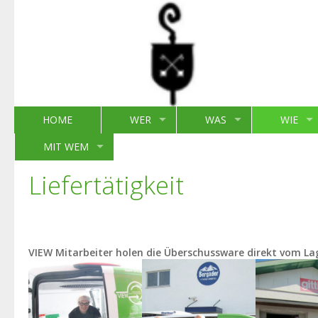
HOME
WER
WAS
WIE
MIT WEM
Liefertätigkeit
VIEW Mitarbeiter holen die Überschussware direkt vom La