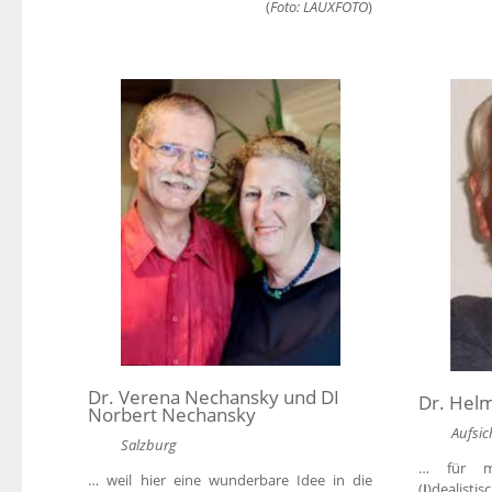
(
Foto: LAUXFOTO
)
Dr. Verena Nechansky und DI
Dr. Hel
Norbert Nechansky
Aufsic
Salzburg
… für m
… weil hier eine wunderbare Idee in die
(
I
)dealistisc