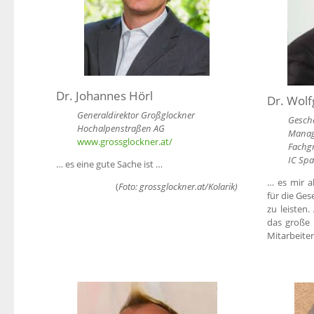
Dr. Johannes Hörl
Dr. Wolf
Generaldirektor Großglockner
Geschä
Hochalpenstraßen AG
Mana
www.grossglockner.at/
Fachg
IC Spa
… es eine gute Sache ist …
… es mir a
(
Foto: grossglockner.at/Kolarik)
für die Ges
zu leisten
das große
Mitarbeiter