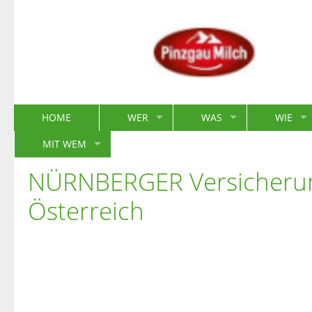
HOME
WER
WAS
WIE
MIT WEM
NÜRNBERGER Versicheru
Österreich